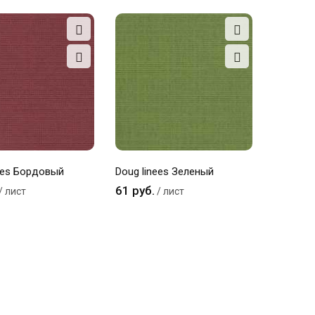
ees Бордовый
Doug linees Зеленый
61 руб.
/ лист
/ лист