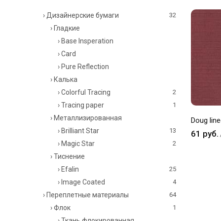
› Дизайнерские бумаги
32
› Гладкие
› Base Insperation
› Card
› Pure Reflection
› Калька
› Colorful Tracing
2
› Tracing paper
1
› Металлизированная
Doug lin
› Brilliant Star
13
61 руб.
› Magic Star
2
› Тиснение
› Efalin
25
› Image Coated
4
› Переплетные материалы
64
› Флок
1
› Ткань флокированная