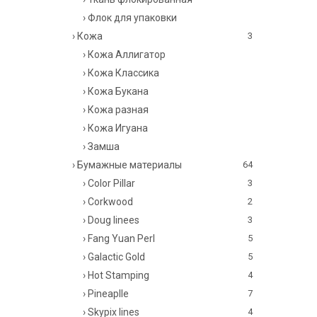
› Флок для упаковки
› Кожа
3
› Кожа Аллигатор
› Кожа Классика
› Кожа Букана
› Кожа разная
› Кожа Игуана
› Замша
› Бумажные материалы
64
› Color Pillar
3
› Corkwood
2
› Doug linees
3
› Fang Yuan Perl
5
› Galactic Gold
5
› Hot Stamping
4
› Pineaplle
7
› Skypix lines
4