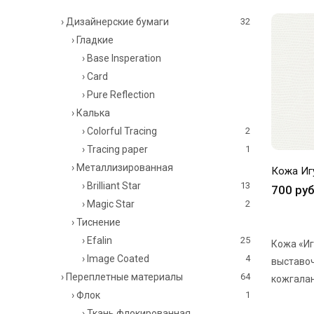
› Дизайнерские бумаги
32
› Гладкие
› Base Insperation
› Card
› Pure Reflection
› Калька
› Colorful Tracing
2
› Tracing paper
1
› Металлизированная
Кожа Иг
› Brilliant Star
13
700 руб
› Magic Star
2
› Тиснение
› Efalin
25
Кожа «Иг
› Image Coated
4
выставоч
› Переплетные материалы
64
кожгалан
› Флок
1
› Ткань флокированная