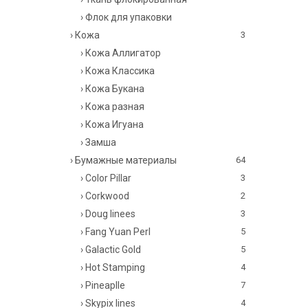
› Флок для упаковки
› Кожа
3
› Кожа Аллигатор
› Кожа Классика
› Кожа Букана
› Кожа разная
› Кожа Игуана
› Замша
› Бумажные материалы
64
› Color Pillar
3
› Corkwood
2
› Doug linees
3
› Fang Yuan Perl
5
› Galactic Gold
5
› Hot Stamping
4
› Pineaplle
7
› Skypix lines
4